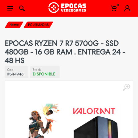
0
Home
PC ARMADAS
EPOCAS RYZEN 7 R7 5700G - SSD
480GB - 16 GB RAM . ENTREGA 24 -
48 HS
Cod
Stock
#544946
DISPONIBLE