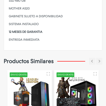
SSD 480 GB
MOTHER A520
GABINETE SUJETO A DISPONIBILIDAD
SISTEMA INSTALADO
12 MESES DE GARANTIA
ENTREGA INMEDIATA
Productos Similares
ENVIO GRATIS
ENVIO GRATIS
E