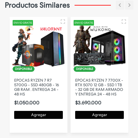
Productos Similares
ENVIO GRATIS
ENVIO GRATIS
E
DISPONIBLE
DISPONIBLE
EPOCAS RYZEN 7 R7
EPOCAS RYZEN 7 7700X -
0
5700G - SSD 480GB - 16
RTX 5070 12 GB - SSD 1 TB
GB RAM . ENTREGA 24 -
- 32 GB DE RAM ARMADO
48 HS
Y ENTREGA 24 - 48 HS
$1.050.000
$3.690.000
Agregar
Agregar