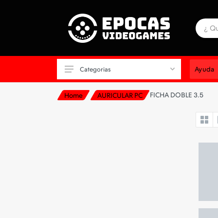
Ayuda
Categorias
FICHA DOBLE 3.5
Home
AURICULAR PC
ALFOMBRAS
ALMACENAMIENTO
AURICULAR CONSOLA
AURICULAR PARA CELULAR
AURICULAR PC
CABLES-CARGADORES