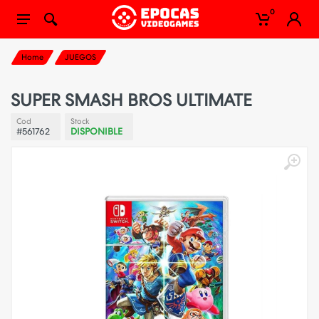
0
Home
JUEGOS
SUPER SMASH BROS ULTIMATE
Cod
Stock
#561762
DISPONIBLE