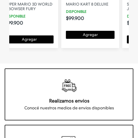
D
MARIO KART 8 DELUXE
SUPER MARIO PARTY
JAMBOREE
DISPONIBLE
DISPONIBLE
$99.900
$99.900
Agregar
Agregar
Realizamos envios
Conocé nuestros medios de envios disponibles