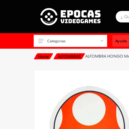
Ayuda
Categorias
ALFOMBRA HONGO M
Home
ALFOMBRAS
ALFOMBRAS
ALMACENAMIENTO
AURICULAR CONSOLA
AURICULAR PARA CELULAR
AURICULAR PC
CABLES-CARGADORES