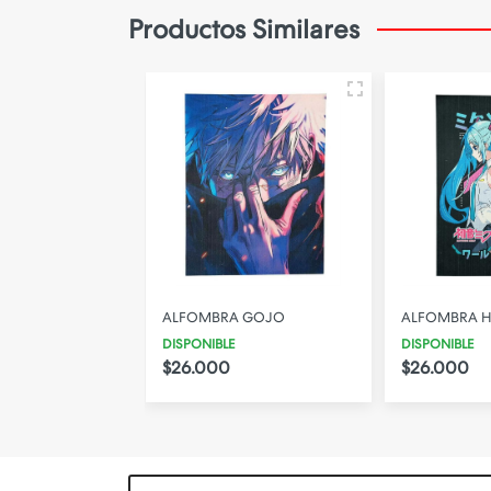
Productos Similares
MONITORES
MOUSE
NINTENDO
NOTEBOOKS
PARLANTE PORTATIL
PC ARMADAS
PERIFÉRICOS PC
PS2
 MOE'S
ALFOMBRA GOJO
ALFOMBRA H
PS4
DISPONIBLE
DISPONIBLE
$26.000
$26.000
PS5
TECLADOS