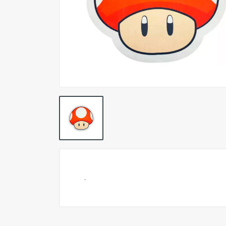
CHICHES PARA TU SETUP
COMPONENTES PC
CONECTIVIDAD
CONSOLAS
CONSOLAS RETRO
ELECTRONICA - TECNOLOGIA
FIGURAS DE COLECCIÓN
INDUMENTARIA
JOYSTICKS
JUEGOS DE MESA
.
MANGAS
MOCHILAS - GORRAS -
CARTUCHERAS - PLAYSTATION
OFICIAL