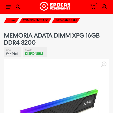
0
Home
COMPONENTES PC
MEMORIAS RAM
MEMORIA ADATA DIMM XPG 16GB
DDR4 3200
Cod
Stock
#449161
DISPONIBLE